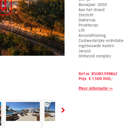
Bouwjaar
2000
Aan het strand
Zeezicht
Dakterras
Privéterras
Lift
Airconditioning
Zuidwestelijke oriëntatie
Ingebouwde kasten
Jacuzzi
Omheind complex
Ref.nr: RSOR5399842
Prijs: € 1.300.000,-
Meer informatie ›››