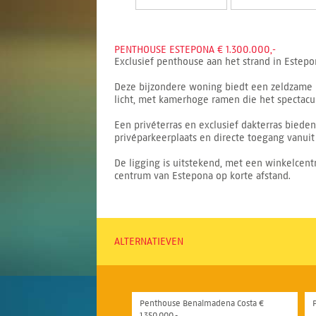
PENTHOUSE ESTEPONA € 1.300.000,-
Exclusief penthouse aan het strand in Estepon
Deze bijzondere woning biedt een zeldzame k
licht, met kamerhoge ramen die het spectacula
Een privéterras en exclusief dakterras bied
privéparkeerplaats en directe toegang vanuit
De ligging is uitstekend, met een winkelcen
centrum van Estepona op korte afstand.
ALTERNATIEVEN
Penthouse Benalmadena Costa €
1.350.000,-