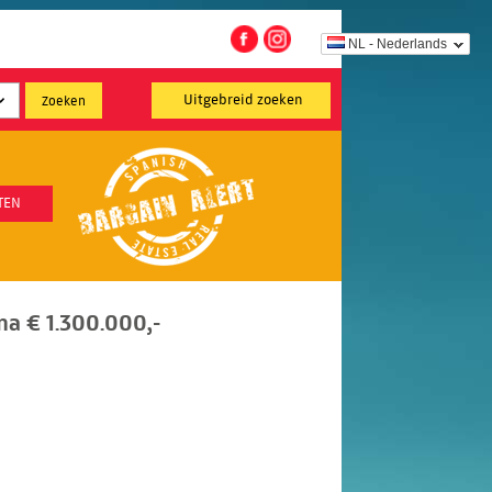
NL - Nederlands
Uitgebreid zoeken
TEN
a € 1.300.000,-