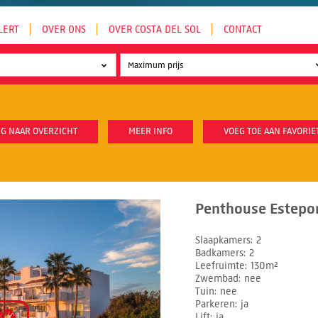
LERT
OVER ONS
OVER COSTA DEL SOL
CONTACT
G NAAR OVERZICHT
MEER INFO
VOEG TOE AAN FAVORIE
Penthouse Estepon
Slaapkamers
2
Badkamers
2
Leefruimte
130m²
Zwembad
nee
Tuin
nee
Parkeren
ja
Lift
ja