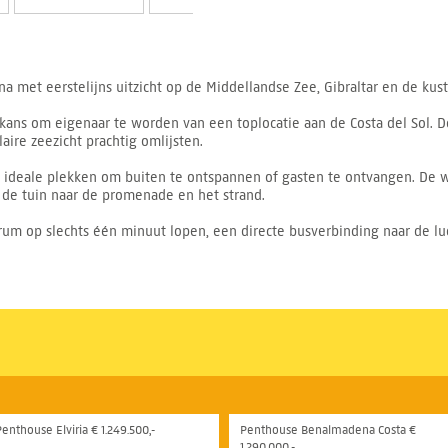
a met eerstelijns uitzicht op de Middellandse Zee, Gibraltar en de kust 
ans om eigenaar te worden van een toplocatie aan de Costa del Sol. D
ire zeezicht prachtig omlijsten.
en ideale plekken om buiten te ontspannen of gasten te ontvangen. De 
 de tuin naar de promenade en het strand.
trum op slechts één minuut lopen, een directe busverbinding naar de l
Penthouse Elviria € 1.249.500,-
Penthouse Benalmadena Costa €
1.290.000,-