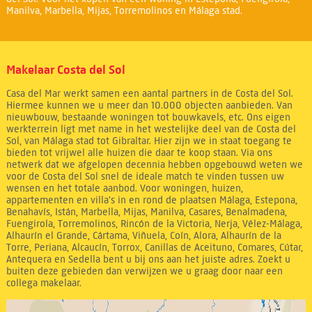
Manilva, Marbella, Mijas, Torremolinos en Málaga stad.
Makelaar Costa del Sol
Casa del Mar werkt samen een aantal partners in de Costa del Sol.
Hiermee kunnen we u meer dan 10.000 objecten aanbieden. Van
nieuwbouw, bestaande woningen tot bouwkavels, etc. Ons eigen
werkterrein ligt met name in het westelijke deel van de Costa del
Sol, van Málaga stad tot Gibraltar. Hier zijn we in staat toegang te
bieden tot vrijwel alle huizen die daar te koop staan. Via ons
netwerk dat we afgelopen decennia hebben opgebouwd weten we
voor de Costa del Sol snel de ideale match te vinden tussen uw
wensen en het totale aanbod. Voor woningen, huizen,
appartementen en villa's in en rond de plaatsen Málaga, Estepona,
Benahavís, Istán, Marbella, Mijas, Manilva, Casares, Benalmadena,
Fuengirola, Torremolinos, Rincón de la Victoria, Nerja, Vélez-Málaga,
Alhaurín el Grande, Cártama, Viñuela, Coín, Alora, Alhaurín de la
Torre, Periana, Alcaucín, Torrox, Canillas de Aceituno, Comares, Cútar,
Antequera en Sedella bent u bij ons aan het juiste adres. Zoekt u
buiten deze gebieden dan verwijzen we u graag door naar een
collega makelaar.