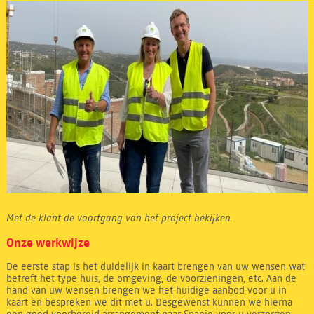
Met de klant de voortgang van het project bekijken.
Onze werkwijze
De eerste stap is het duidelijk in kaart brengen van uw wensen wat
betreft het type huis, de omgeving, de voorzieningen, etc. Aan de
hand van uw wensen brengen we het huidige aanbod voor u in
kaart en bespreken we dit met u. Desgewenst kunnen we hierna