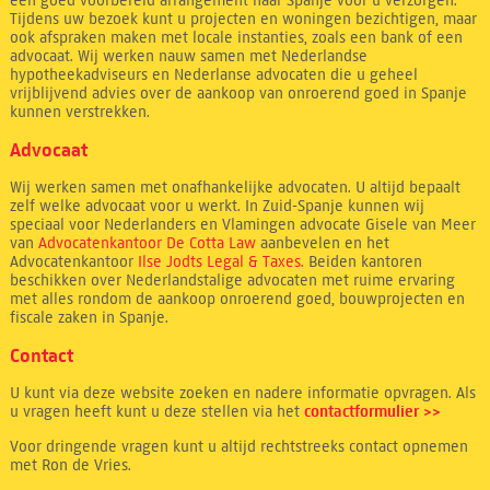
een goed voorbereid arrangement naar Spanje voor u verzorgen.
Tijdens uw bezoek kunt u projecten en woningen bezichtigen, maar
ook afspraken maken met locale instanties, zoals een bank of een
advocaat. Wij werken nauw samen met Nederlandse
hypotheekadviseurs en Nederlanse advocaten die u geheel
vrijblijvend advies over de aankoop van onroerend goed in Spanje
kunnen verstrekken.
Advocaat
Wij werken samen met onafhankelijke advocaten. U altijd bepaalt
zelf welke advocaat voor u werkt. In Zuid-Spanje kunnen wij
speciaal voor Nederlanders en Vlamingen advocate Gisele van Meer
van
Advocatenkantoor De Cotta Law
aanbevelen en het
Advocatenkantoor
Ilse Jodts Legal & Taxes
. Beiden kantoren
beschikken over Nederlandstalige advocaten met ruime ervaring
met alles rondom de aankoop onroerend goed, bouwprojecten en
fiscale zaken in Spanje.
Contact
U kunt via deze website zoeken en nadere informatie opvragen. Als
u vragen heeft kunt u deze stellen via het
contactformulier >>
Voor dringende vragen kunt u altijd rechtstreeks contact opnemen
met Ron de Vries.