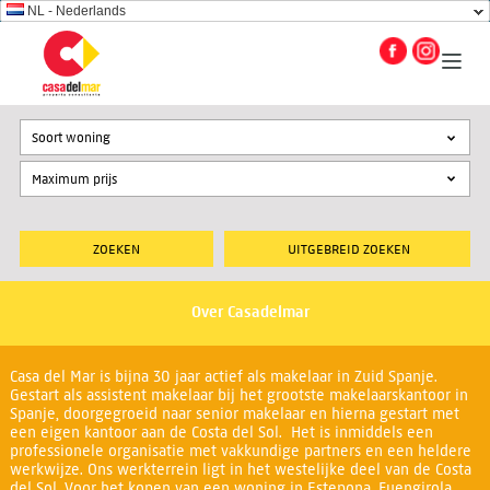
NL - Nederlands
Soort woning
UITGEBREID ZOEKEN
Over Casadelmar
Casa del Mar is bijna 30 jaar actief als makelaar in Zuid Spanje.
Gestart als assistent makelaar bij het grootste makelaarskantoor in
Spanje, doorgegroeid naar senior makelaar en hierna gestart met
een eigen kantoor aan de Costa del Sol. Het is inmiddels een
professionele organisatie met vakkundige partners en een heldere
werkwijze. Ons werkterrein ligt in het westelijke deel van de Costa
del Sol. Voor het kopen van een woning in Estepona, Fuengirola,