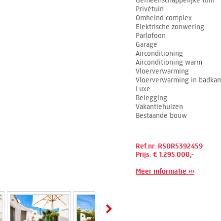
Gemeenschappelijke tuin
Privétuin
Omheind complex
Elektrische zonwering
Parlofoon
Garage
Airconditioning
Airconditioning warm
Vloerverwarming
Vloerverwarming in badka
Luxe
Belegging
Vakantiehuizen
Bestaande bouw
Ref.nr: RSOR5392459
Prijs: € 1.295.000,-
Meer informatie ›››