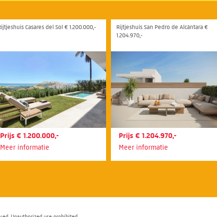
ijtjeshuis Casares del Sol € 1.200.000,-
Rijtjeshuis San Pedro de Alcántara €
1.204.970,-
Prijs € 1.200.000,-
Prijs € 1.204.970,-
Meer informatie
Meer informatie
ved. Unauthorized use prohibited.