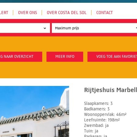
LERT
OVER ONS
OVER COSTA DEL SOL
CONTACT
G NAAR OVERZICHT
MEER INFO
VOEG TOE AAN FAVORIE
Rijtjeshuis Marbel
Slaapkamers
3
Badkamers
3
Woonoppervlak
46m²
Leefruimte
198m²
Zwembad
ja
Tuin
ja
Parkeren
ja