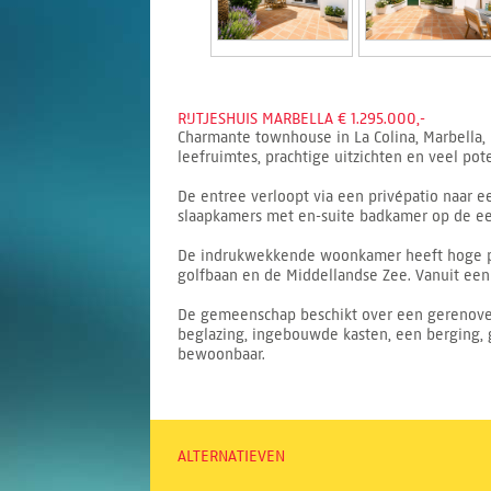
RIJTJESHUIS MARBELLA € 1.295.000,-
Charmante townhouse in La Colina, Marbella, 
leefruimtes, prachtige uitzichten en veel pot
De entree verloopt via een privépatio naar e
slaapkamers met en-suite badkamer op de ee
De indrukwekkende woonkamer heeft hoge plafo
golfbaan en de Middellandse Zee. Vanuit een
De gemeenschap beschikt over een gerenovee
beglazing, ingebouwde kasten, een berging, 
bewoonbaar.
ALTERNATIEVEN