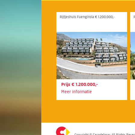
Rijtjeshuis Fuengirola € 1.200.000,-
R
Prijs € 1.200.000,-
Meer informatie
Copyright © Casadelmar. All Rights Reser