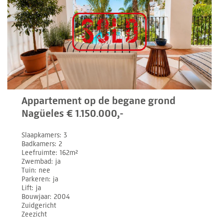
Appartement op de begane grond
Nagüeles € 1.150.000,-
Slaapkamers
3
Badkamers
2
Leefruimte
162m²
Zwembad
ja
Tuin
nee
Parkeren
ja
Lift
ja
Bouwjaar
2004
Zuidgericht
Zeezicht