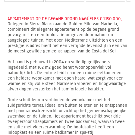
APPARTEMENT OP DE BEGANE GROND NAGÜELES € 1.150.000,-
Gelegen in Sierra Blanca aan de Golden Mile van Marbella,
combineert dit elegante appartement op de begane grond
privacy, rust en een toplocatie omgeven door natuur en
aangelegde tuinen. Met open Mediterrane uitzichten en een
prestigieus adres biedt het een verfijnde levensstijl in een van
de meest gewilde gemeenschappen van de Costa del Sol.
Het pand is gebouwd in 2004 en volledig gelijkvloers
ingedeeld, met 162 m2 goed benut woonoppervlak vol
natuurlijk licht. De entree leidt naar een ruime eetkamer en
een heldere woonkamer met open haard, wat zorgt voor een
warme en stijlvolle sfeer. Marmeren vloeren en hoogwaardige
afwerkingen versterken het comfortabele karakter.
Grote schuifdeuren verbinden de woonkamer met het
zuidgerichte terras, ideaal om buiten te eten en te ontspannen
met panoramisch zeezicht, uitzicht op het gemeenschappelijke
zwembad en de tuinen. Het appartement beschikt over drie
tweepersoonsslaapkamers en twee badkamers, waarvan twee
en suite met vloerverwarming. De hoofdsuite heeft een
inloopkast en een ruime badkamer in spa-stijl.