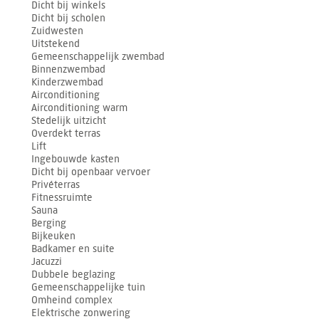
Dicht bij winkels
Dicht bij scholen
Zuidwesten
Uitstekend
Gemeenschappelijk zwembad
Binnenzwembad
Kinderzwembad
Airconditioning
Airconditioning warm
Stedelijk uitzicht
Overdekt terras
Lift
Ingebouwde kasten
Dicht bij openbaar vervoer
Privéterras
Fitnessruimte
Sauna
Berging
Bijkeuken
Badkamer en suite
Jacuzzi
Dubbele beglazing
Gemeenschappelijke tuin
Omheind complex
Elektrische zonwering