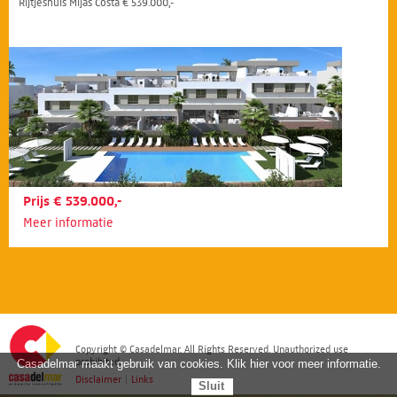
Rijtjeshuis Mijas Costa € 539.000,-
Prijs € 539.000,-
Meer informatie
Copyright © Casadelmar. All Rights Reserved. Unauthorized use
prohibited.
Casadelmar maakt gebruik van cookies. Klik hier voor meer informatie.
Disclaimer
|
Links
Sluit