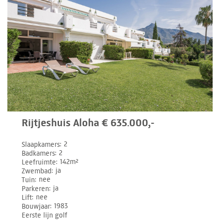
Rijtjeshuis Aloha € 635.000,-
Slaapkamers
2
Badkamers
2
Leefruimte
142m²
Zwembad
ja
Tuin
nee
Parkeren
ja
Lift
nee
Bouwjaar
1983
Eerste lijn golf