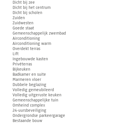
Dicht bij zee
Dicht bij het centrum
Dicht bij scholen
Zuiden
Zuidwesten
Goede staat
Gemeenschappelijk zwembad
Airconditioning
Airconditioning warm
Overdekt terras
Lift
Ingebouwde kasten
Privéterras
Bijkeuken
Badkamer en suite
Marmeren vloer
Dubbele beglazing
Volledig gemeubileerd
Volledig uitgeruste keuken
Gemeenschappelijke tuin
Omheind complex
24-uursbeveiliging
Ondergrondse parkeergarage
Bestaande bouw