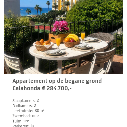
Appartement op de begane grond
Calahonda € 284.700,-
Slaapkamers
2
Badkamers
2
Leefruimte
80m²
Zwembad
nee
Tuin
nee
Parkeren
ja