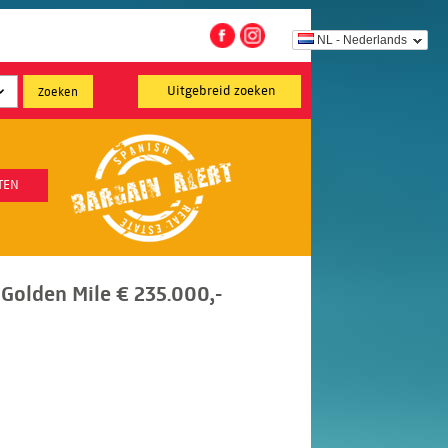
NL - Nederlands
Uitgebreid zoeken
TEN
olden Mile € 235.000,-