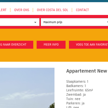
LERT
OVER ONS
OVER COSTA DEL SOL
CONTACT
G NAAR OVERZICHT
MEER INFO
VOEG TOE AAN FAVORIE
Appartement New G
Slaapkamers
1
Badkamers
1
Leefruimte
65m²
Zwembad
ja
Tuin
nee
Parkeren
ja
Lift
nee