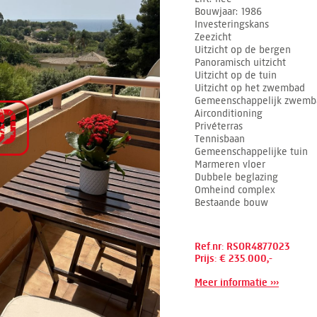
Bouwjaar
1986
Investeringskans
Zeezicht
Uitzicht op de bergen
Panoramisch uitzicht
Uitzicht op de tuin
Uitzicht op het zwembad
Gemeenschappelijk zwemb
Airconditioning
Privéterras
Tennisbaan
Gemeenschappelijke tuin
Marmeren vloer
Dubbele beglazing
Omheind complex
Bestaande bouw
Ref.nr: RSOR4877023
Prijs: € 235.000,-
Meer informatie ›››