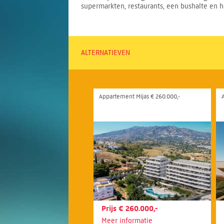
supermarkten, restaurants, een bushalte en
ALTERNATIEVEN
Appartement Mijas € 260.000,-
Prijs € 260.000,-
Meer informatie