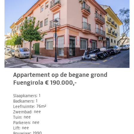
Appartement op de begane grond
Fuengirola € 190.000,-
Slaapkamers
1
Badkamers
1
Leefruimte
76m²
Zwembad
nee
Tuin
nee
Parkeren
nee
Lift
nee
Bouwjaar
1990