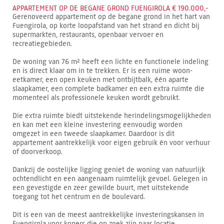
APPARTEMENT OP DE BEGANE GROND FUENGIROLA € 190.000,-
Gerenoveerd appartement op de begane grond in het hart van
Fuengirola, op korte loopafstand van het strand en dicht bij
supermarkten, restaurants, openbaar vervoer en
recreatiegebieden.
De woning van 76 m² heeft een lichte en functionele indeling
en is direct klaar om in te trekken. Er is een ruime woon-
eetkamer, een open keuken met ontbijtbalk, één aparte
slaapkamer, een complete badkamer en een extra ruimte die
momenteel als professionele keuken wordt gebruikt.
Die extra ruimte biedt uitstekende herindelingsmogelijkheden
en kan met een kleine investering eenvoudig worden
omgezet in een tweede slaapkamer. Daardoor is dit
appartement aantrekkelijk voor eigen gebruik én voor verhuur
of doorverkoop.
Dankzij de oostelijke ligging geniet de woning van natuurlijk
ochtendlicht en een aangenaam ruimtelijk gevoel. Gelegen in
een gevestigde en zeer gewilde buurt, met uitstekende
toegang tot het centrum en de boulevard.
Dit is een van de meest aantrekkelijke investeringskansen in
Fuengirola voor kopers die op zoek zijn naar locatie,