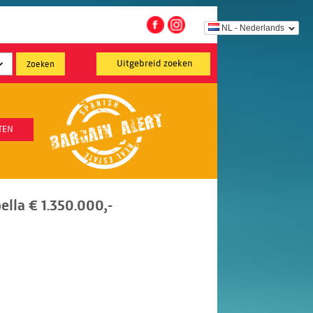
NL - Nederlands
Uitgebreid zoeken
TEN
lla € 1.350.000,-