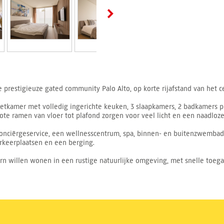
prestigieuze gated community Palo Alto, op korte rijafstand van het c
kamer met volledig ingerichte keuken, 3 slaapkamers, 2 badkamers plu
ote ramen van vloer tot plafond zorgen voor veel licht en een naadloz
onciërgeservice, een wellnesscentrum, spa, binnen- en buitenzwembad
arkeerplaatsen en een berging.
n willen wonen in een rustige natuurlijke omgeving, met snelle toegan