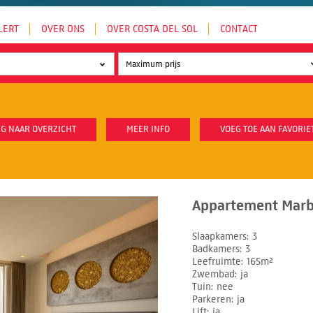
LERT
OVER ONS
OVER COSTA DEL SOL
CONTACT
G NAAR OVERZICHT
MEER INFO
VOEG TOE AAN FAVORIE
Appartement Marbe
Slaapkamers
3
Badkamers
3
Leefruimte
165m²
Zwembad
ja
Tuin
nee
Parkeren
ja
Lift
ja