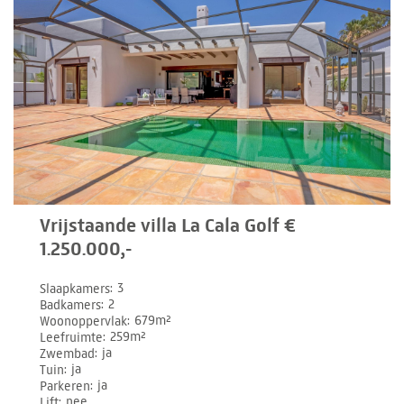
Vrijstaande villa La Cala Golf €
1.250.000,-
Slaapkamers
3
Badkamers
2
Woonoppervlak
679m²
Leefruimte
259m²
Zwembad
ja
Tuin
ja
Parkeren
ja
Lift
nee