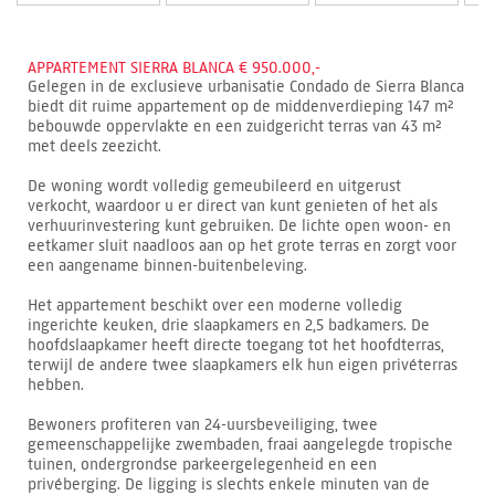
APPARTEMENT SIERRA BLANCA € 950.000,-
Gelegen in de exclusieve urbanisatie Condado de Sierra Blanca
biedt dit ruime appartement op de middenverdieping 147 m²
bebouwde oppervlakte en een zuidgericht terras van 43 m²
met deels zeezicht.
De woning wordt volledig gemeubileerd en uitgerust
verkocht, waardoor u er direct van kunt genieten of het als
verhuurinvestering kunt gebruiken. De lichte open woon- en
eetkamer sluit naadloos aan op het grote terras en zorgt voor
een aangename binnen-buitenbeleving.
Het appartement beschikt over een moderne volledig
ingerichte keuken, drie slaapkamers en 2,5 badkamers. De
hoofdslaapkamer heeft directe toegang tot het hoofdterras,
terwijl de andere twee slaapkamers elk hun eigen privéterras
hebben.
Bewoners profiteren van 24-uursbeveiliging, twee
gemeenschappelijke zwembaden, fraai aangelegde tropische
tuinen, ondergrondse parkeergelegenheid en een
privéberging. De ligging is slechts enkele minuten van de