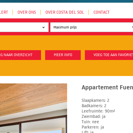
LERT
OVER ONS
OVER COSTA DEL SOL
CONTACT
G NAAR OVERZICHT
MEER INFO
VOEG TOE AAN FAVORIE
Appartement Fueng
Slaapkamers
2
Badkamers
2
Leefruimte
90m²
Zwembad
ja
Tuin
nee
Parkeren
ja
Lift
ja