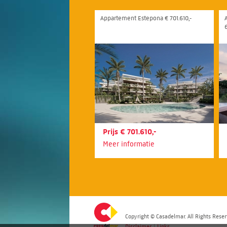
Appartement Estepona € 701.610,-
Prijs € 701.610,-
Meer informatie
Copyright © Casadelmar. All Rights Reser
Disclaimer
|
Links