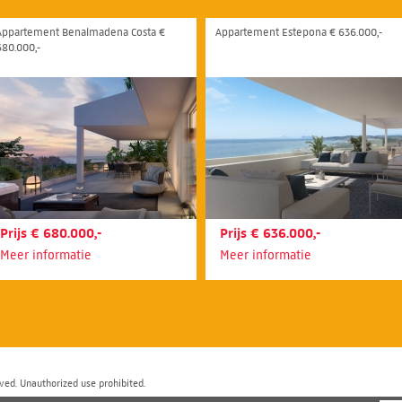
Appartement Benalmadena Costa €
Appartement Estepona € 636.000,-
680.000,-
Prijs € 680.000,-
Prijs € 636.000,-
Meer informatie
Meer informatie
ved. Unauthorized use prohibited.