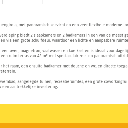
uengirola, met panoramisch zeezicht en een zeer flexibele moderne ind
verdieping biedt 2 slaapkamers en 2 badkamers in een van de meest ge
 via een grote schuifdeur, waardoor een lichte en aanpasbare ruimte 
n een oven, magnetron, vaatwasser en koelkast en is ideaal voor dagel
n ruim terras van 42 m² met spectaculair zee- en panoramisch uitzich
or het raam, een ensuite badkamer met douche en wc, en directe toeg
éterrein.
wembad, aangelegde tuinen, recreatieruimtes, een grote coworkingruim
 een aantrekkelijke investering.