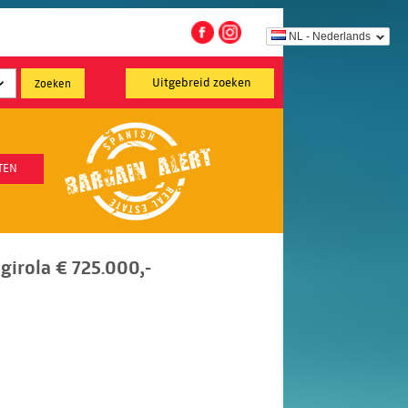
NL - Nederlands
Uitgebreid zoeken
TEN
irola € 725.000,-