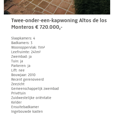
Twee-onder-een-kapwoning Altos de los
Monteros € 720.000,-
Slaapkamers
4
Badkamers
3
Woonoppervlak
11m²
Leefruimte
241m²
Zwembad
ja
Tuin
ja
Parkeren
ja
Lift
nee
Bouwjaar
2010
Recent gerenoveerd
Zeezicht
Gemeenschappelijk zwembad
Privétuin
Zuidwestelijke oriëntatie
Kelder
Ensuitebadkamer
Ingebouwde kasten