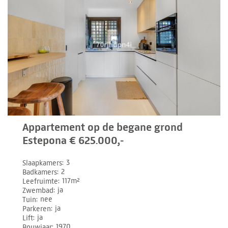
Appartement op de begane grond
Estepona € 625.000,-
Slaapkamers
3
Badkamers
2
Leefruimte
117m²
Zwembad
ja
Tuin
nee
Parkeren
ja
Lift
ja
Bouwjaar
1970