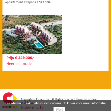
Appartement Estepona € 549.000,-
Prijs € 549.000,-
Meer informatie
Copyright © Casadelmar. All Rights Reserved. Unauthorized use
prohibited.
Casadelmar maakt gebruik van cookies. Klik hier voor meer informatie.
Disclaimer
|
Links
Sluit