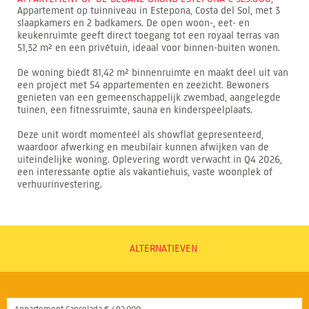
Appartement op tuinniveau in Estepona, Costa del Sol, met 3
slaapkamers en 2 badkamers. De open woon-, eet- en
keukenruimte geeft direct toegang tot een royaal terras van
51,32 m² en een privétuin, ideaal voor binnen-buiten wonen.
De woning biedt 81,42 m² binnenruimte en maakt deel uit van
een project met 54 appartementen en zeezicht. Bewoners
genieten van een gemeenschappelijk zwembad, aangelegde
tuinen, een fitnessruimte, sauna en kinderspeelplaats.
Deze unit wordt momenteel als showflat gepresenteerd,
waardoor afwerking en meubilair kunnen afwijken van de
uiteindelijke woning. Oplevering wordt verwacht in Q4 2026,
een interessante optie als vakantiehuis, vaste woonplek of
verhuurinvestering.
ALTERNATIEVEN
Appartement Cancelada € 492.000,-