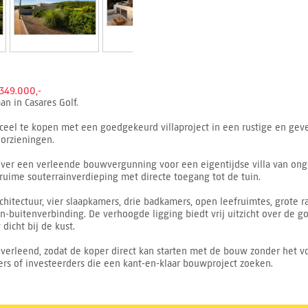
49.000,-
an in Casares Golf.
eel te kopen met een goedgekeurd villaproject in een rustige en gev
oorzieningen.
t over een verleende bouwvergunning voor een eigentijdse villa van o
ime souterrainverdieping met directe toegang tot de tuin.
itectuur, vier slaapkamers, drie badkamers, open leefruimtes, grote 
buitenverbinding. De verhoogde ligging biedt vrij uitzicht over de go
dicht bij de kust.
s verleend, zodat de koper direct kan starten met de bouw zonder het v
pers of investeerders die een kant-en-klaar bouwproject zoeken.