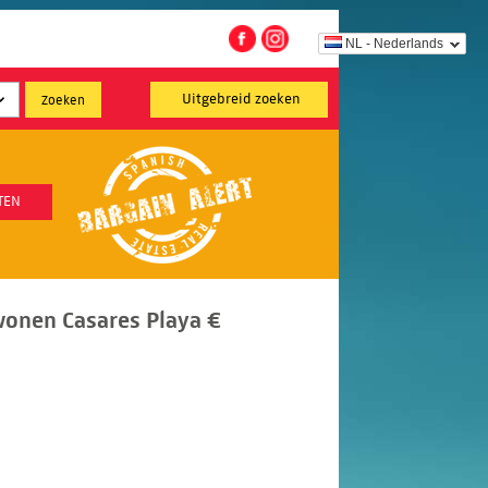
NL - Nederlands
Uitgebreid zoeken
TEN
onen Casares Playa €