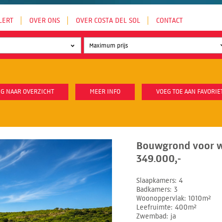
LERT
OVER ONS
OVER COSTA DEL SOL
CONTACT
G NAAR OVERZICHT
MEER INFO
VOEG TOE AAN FAVORIE
Bouwgrond voor w
349.000,-
Slaapkamers
4
Badkamers
3
Woonoppervlak
1010m²
Leefruimte
400m²
Zwembad
ja