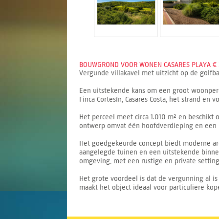
BOUWGROND VOOR WONEN CASARES PLAYA € 3
Vergunde villakavel met uitzicht op de golfba
Een uitstekende kans om een groot woonperc
Finca Cortesín, Casares Costa, het strand en v
Het perceel meet circa 1.010 m² en beschik
ontwerp omvat één hoofdverdieping en een ru
Het goedgekeurde concept biedt moderne arch
aangelegde tuinen en een uitstekende binnen-
omgeving, met een rustige en private setting 
Het grote voordeel is dat de vergunning al i
maakt het object ideaal voor particuliere ko