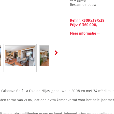
Belegging
Bestaande bouw
Ref.nr: RSOR5397529
Prijs: € 360.000,-
Meer informatie ›››
 Calanova Golf, La Cala de Mijas, gebouwd in 2008 en met 74 m² slim i
oten terras van 21 m², dat een extra kamer vormt voor het hele jaar met 
kamers, airconditioning warm en koud, inbouwkasten en een volledig 