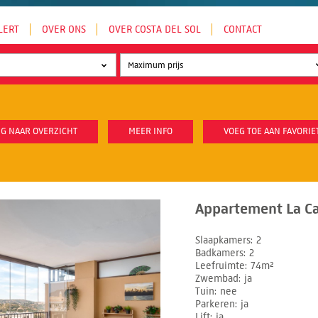
LERT
OVER ONS
OVER COSTA DEL SOL
CONTACT
G NAAR OVERZICHT
MEER INFO
VOEG TOE AAN FAVORIE
Appartement La Ca
Slaapkamers
2
Badkamers
2
Leefruimte
74m²
Zwembad
ja
Tuin
nee
Parkeren
ja
Lift
ja