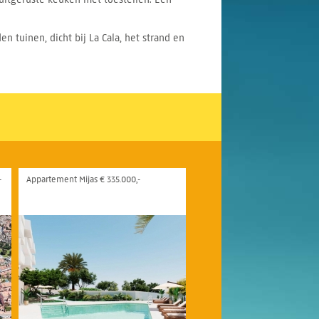
uinen, dicht bij La Cala, het strand en
-
Appartement Mijas € 335.000,-