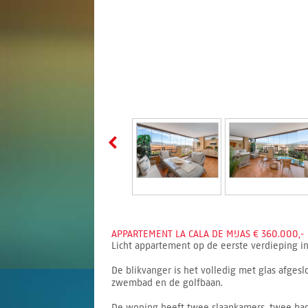
APPARTEMENT LA CALA DE MIJAS € 360.000,-
Licht appartement op de eerste verdieping in
De blikvanger is het volledig met glas afgesl
zwembad en de golfbaan.
De woning heeft twee slaapkamers, twee bad