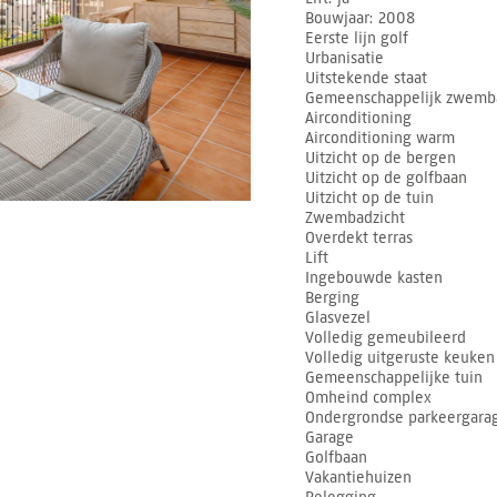
Bouwjaar
2008
Eerste lijn golf
Urbanisatie
Uitstekende staat
Gemeenschappelijk zwemb
Airconditioning
Airconditioning warm
Uitzicht op de bergen
Uitzicht op de golfbaan
Uitzicht op de tuin
Zwembadzicht
Overdekt terras
Lift
Ingebouwde kasten
Berging
Glasvezel
Volledig gemeubileerd
Volledig uitgeruste keuken
Gemeenschappelijke tuin
Omheind complex
Ondergrondse parkeergara
Garage
Golfbaan
Vakantiehuizen