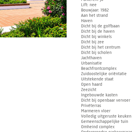
Lift
nee
Bouwjaar
1982
Aan het strand
Haven
Dicht bij de golfbaan
Dicht bij de haven
Dicht bij winkels
Dicht bij zee
Dicht bij het centrum
Dicht bij scholen
Jachthaven
Urbanisatie
Beachfrontcomplex
Zuidoostelijke oriëntatie
Uitstekende staat
Open haard
Zeezicht
Ingebouwde kasten
Dicht bij openbaar vervoer
Privéterras
Marmeren vloer
Volledig uitgeruste keuken
Gemeenschappelijke tuin
Omheind complex