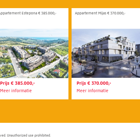
Appartement Estepona € 385.000,-
Appartement Mijas € 370.000,-
Prijs € 385.000,-
Prijs € 370.000,-
Meer informatie
Meer informatie
ved. Unauthorized use prohibited.