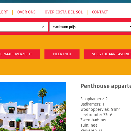
LERT
OVER ONS
OVER COSTA DEL SOL
CONTACT
G NAAR OVERZICHT
MEER INFO
VOEG TOE AAN FAVORIE
Penthouse appart
Slaapkamers
2
Badkamers
1
Woonoppervlak
91m²
Leefruimte
73m²
Zwembad
nee
Tuin
nee
Parkeren
ja