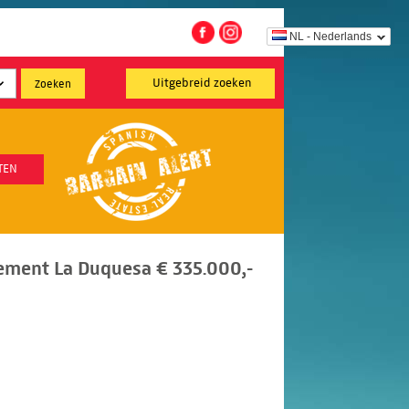
NL - Nederlands
Uitgebreid zoeken
TEN
ement La Duquesa € 335.000,-