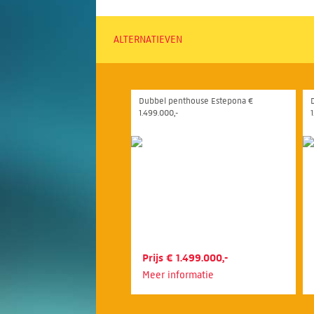
ALTERNATIEVEN
Dubbel penthouse Estepona €
1.499.000,-
1
Prijs € 1.499.000,-
Meer informatie