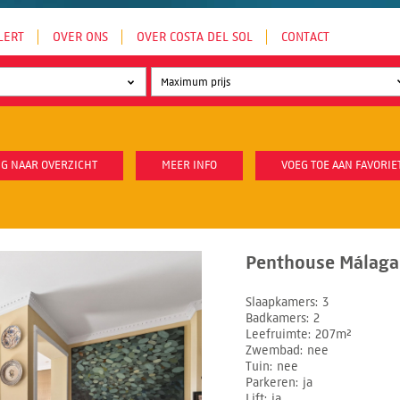
LERT
OVER ONS
OVER COSTA DEL SOL
CONTACT
G NAAR OVERZICHT
MEER INFO
VOEG TOE AAN FAVORIE
Penthouse Málaga 
Slaapkamers
3
Badkamers
2
Leefruimte
207m²
Zwembad
nee
Tuin
nee
Parkeren
ja
Lift
ja