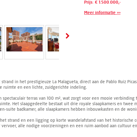
Prijs: € 1.500.000,-
Meer informatie ›››
 strand in het prestigieuze La Malagueta, direct aan de Pablo Ruiz Pic
 ruimte en een lichte, zuidgerichte indeling.
spectaculair terras van 100 m², wat zorgt voor een mooie verbinding t
ruimte. Het slaapgedeelte bestaat uit drie royale slaapkamers en tw
en-suite badkamer, alle slaapkamers hebben inbouwkasten en de wonin
het strand en een ligging op korte wandelafstand van het historische 
vervoer, alle nodige voorzieningen en een ruim aanbod aan cultuur e