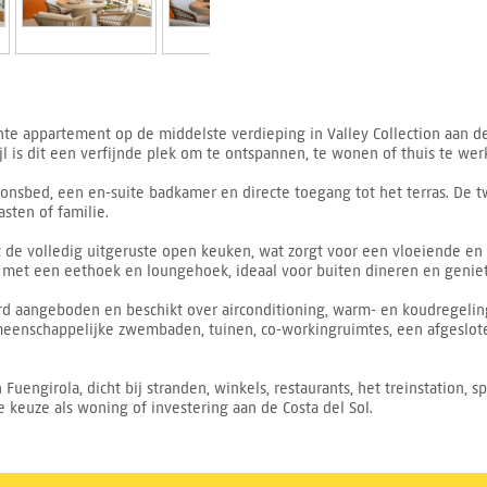
hte appartement op de middelste verdieping in Valley Collection aan de
jl is dit een verfijnde plek om te ontspannen, te wonen of thuis te wer
onsbed, een en-suite badkamer en directe toegang tot het terras. De t
sten of familie.
e volledig uitgeruste open keuken, wat zorgt voor een vloeiende en st
 met een eethoek en loungehoek, ideaal voor buiten dineren en geniete
 aangeboden en beschikt over airconditioning, warm- en koudregeling
meenschappelijke zwembaden, tuinen, co-workingruimtes, een afgeslo
engirola, dicht bij stranden, winkels, restaurants, het treinstation, sp
 keuze als woning of investering aan de Costa del Sol.