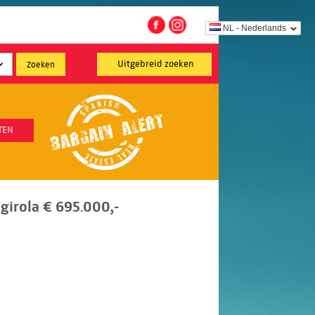
NL - Nederlands
Uitgebreid zoeken
TEN
irola € 695.000,-