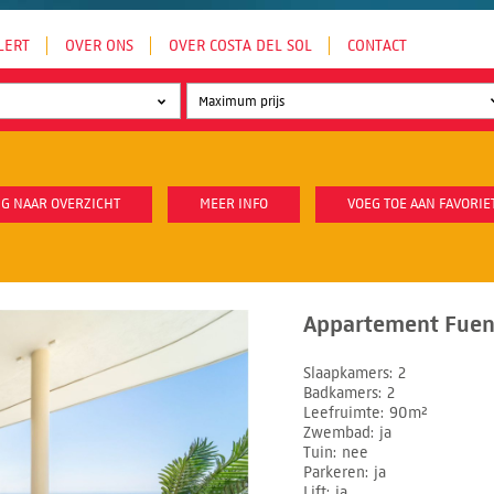
LERT
OVER ONS
OVER COSTA DEL SOL
CONTACT
G NAAR OVERZICHT
MEER INFO
VOEG TOE AAN FAVORIE
Appartement Fueng
Slaapkamers
2
Badkamers
2
Leefruimte
90m²
Zwembad
ja
Tuin
nee
Parkeren
ja
Lift
ja