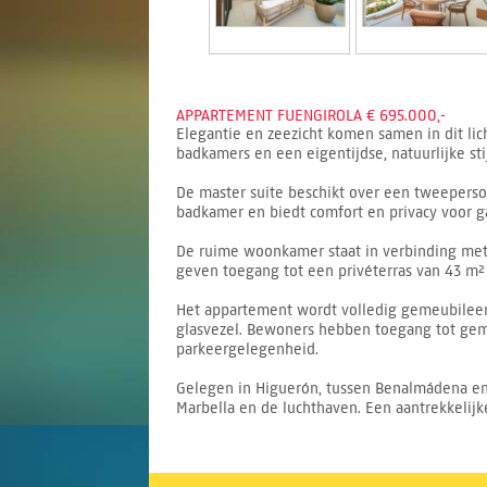
APPARTEMENT FUENGIROLA € 695.000,-
Elegantie en zeezicht komen samen in dit lic
badkamers en een eigentijdse, natuurlijke sti
De master suite beschikt over een tweeperso
badkamer en biedt comfort en privacy voor ga
De ruime woonkamer staat in verbinding met d
geven toegang tot een privéterras van 43 m²
Het appartement wordt volledig gemeubileerd
glasvezel. Bewoners hebben toegang tot ge
parkeergelegenheid.
Gelegen in Higuerón, tussen Benalmádena en Fu
Marbella en de luchthaven. Een aantrekkelijke