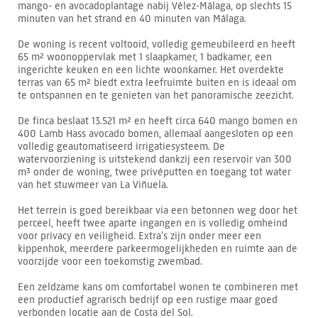
mango- en avocadoplantage nabij Vélez-Málaga, op slechts 15
minuten van het strand en 40 minuten van Málaga.
De woning is recent voltooid, volledig gemeubileerd en heeft
65 m² woonoppervlak met 1 slaapkamer, 1 badkamer, een
ingerichte keuken en een lichte woonkamer. Het overdekte
terras van 65 m² biedt extra leefruimte buiten en is ideaal om
te ontspannen en te genieten van het panoramische zeezicht.
De finca beslaat 13.521 m² en heeft circa 640 mango bomen en
400 Lamb Hass avocado bomen, allemaal aangesloten op een
volledig geautomatiseerd irrigatiesysteem. De
watervoorziening is uitstekend dankzij een reservoir van 300
m³ onder de woning, twee privéputten en toegang tot water
van het stuwmeer van La Viñuela.
Het terrein is goed bereikbaar via een betonnen weg door het
perceel, heeft twee aparte ingangen en is volledig omheind
voor privacy en veiligheid. Extra’s zijn onder meer een
kippenhok, meerdere parkeermogelijkheden en ruimte aan de
voorzijde voor een toekomstig zwembad.
Een zeldzame kans om comfortabel wonen te combineren met
een productief agrarisch bedrijf op een rustige maar goed
verbonden locatie aan de Costa del Sol.