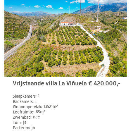
Vrijstaande villa La Viñuela € 420.000,-
Slaapkamers
1
Badkamers
1
Woonoppervlak
13521m²
Leefruimte
65m²
Zwembad
nee
Tuin
ja
Parkeren
ja