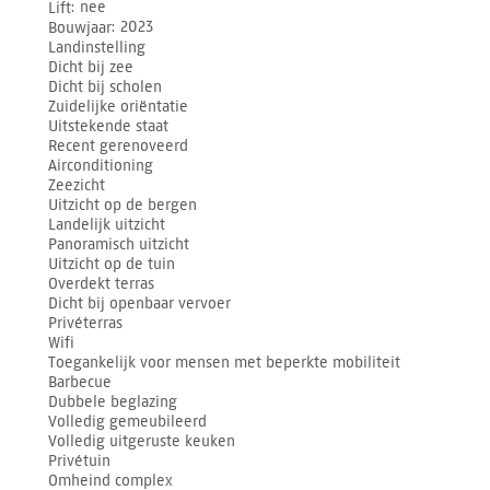
Lift
nee
Bouwjaar
2023
Landinstelling
Dicht bij zee
Dicht bij scholen
Zuidelijke oriëntatie
Uitstekende staat
Recent gerenoveerd
Airconditioning
Zeezicht
Uitzicht op de bergen
Landelijk uitzicht
Panoramisch uitzicht
Uitzicht op de tuin
Overdekt terras
Dicht bij openbaar vervoer
Privéterras
Wifi
Toegankelijk voor mensen met beperkte mobiliteit
Barbecue
Dubbele beglazing
Volledig gemeubileerd
Volledig uitgeruste keuken
Privétuin
Omheind complex