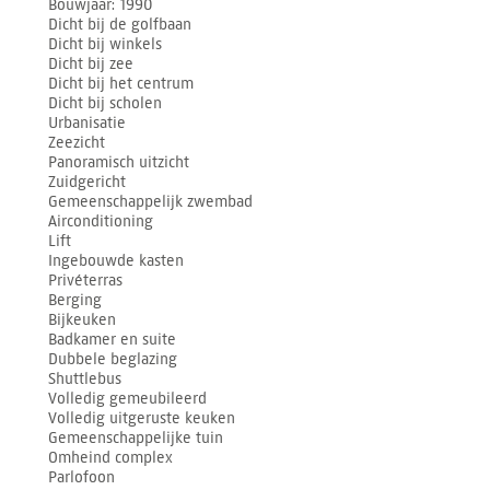
Bouwjaar
1990
Dicht bij de golfbaan
Dicht bij winkels
Dicht bij zee
Dicht bij het centrum
Dicht bij scholen
Urbanisatie
Zeezicht
Panoramisch uitzicht
Zuidgericht
Gemeenschappelijk zwembad
Airconditioning
Lift
Ingebouwde kasten
Privéterras
Berging
Bijkeuken
Badkamer en suite
Dubbele beglazing
Shuttlebus
Volledig gemeubileerd
Volledig uitgeruste keuken
Gemeenschappelijke tuin
Omheind complex
Parlofoon