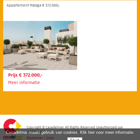
Appartement Málaga € 372.000,-
Prijs € 372.000,-
Meer informatie
Copyright © Casadelmar. All Rights Reserved. Unauthorized use
prohibited.
Casadelmar maakt gebruik van cookies. Klik hier voor meer informatie.
Disclaimer
|
Links