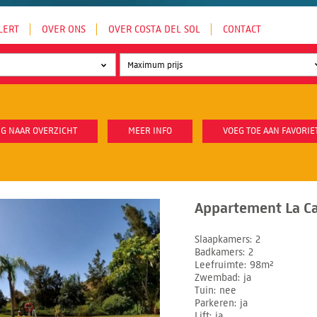
LERT
OVER ONS
OVER COSTA DEL SOL
CONTACT
G NAAR OVERZICHT
MEER INFO
VOEG TOE AAN FAVORIE
Appartement La Ca
Slaapkamers
2
Badkamers
2
Leefruimte
98m²
Zwembad
ja
Tuin
nee
Parkeren
ja
Lift
ja