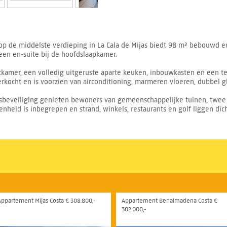
 op de middelste verdieping in La Cala de Mijas biedt 98 m² bebouwd e
en en-suite bij de hoofdslaapkamer.
amer, een volledig uitgeruste aparte keuken, inbouwkasten en een terr
kocht en is voorzien van airconditioning, marmeren vloeren, dubbel g
ursbeveiliging genieten bewoners van gemeenschappelijke tuinen, tw
eid is inbegrepen en strand, winkels, restaurants en golf liggen dich
Appartement Mijas Costa € 308.800,-
Appartement Benalmadena Costa €
302.000,-