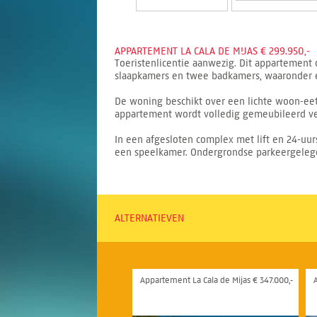
APPARTEMENT LA CALA DE MIJAS € 299.950,-
Toeristenlicentie aanwezig. Dit appartement
slaapkamers en twee badkamers, waaronder e
De woning beschikt over een lichte woon-eetk
appartement wordt volledig gemeubileerd ver
In een afgesloten complex met lift en 24-u
een speelkamer. Ondergrondse parkeergelegenh
ALTERNATIEVEN
Appartement La Cala de Mijas € 347.000,-