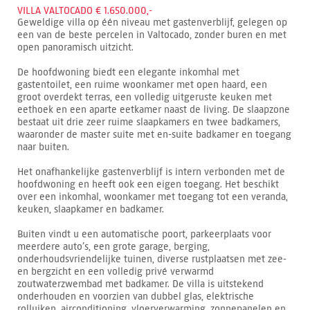
VILLA VALTOCADO € 1.650.000,-
Geweldige villa op één niveau met gastenverblijf, gelegen op
een van de beste percelen in Valtocado, zonder buren en met
open panoramisch uitzicht.
De hoofdwoning biedt een elegante inkomhal met
gastentoilet, een ruime woonkamer met open haard, een
groot overdekt terras, een volledig uitgeruste keuken met
eethoek en een aparte eetkamer naast de living. De slaapzone
bestaat uit drie zeer ruime slaapkamers en twee badkamers,
waaronder de master suite met en-suite badkamer en toegang
naar buiten.
Het onafhankelijke gastenverblijf is intern verbonden met de
hoofdwoning en heeft ook een eigen toegang. Het beschikt
over een inkomhal, woonkamer met toegang tot een veranda,
keuken, slaapkamer en badkamer.
Buiten vindt u een automatische poort, parkeerplaats voor
meerdere auto’s, een grote garage, berging,
onderhoudsvriendelijke tuinen, diverse rustplaatsen met zee-
en bergzicht en een volledig privé verwarmd
zoutwaterzwembad met badkamer. De villa is uitstekend
onderhouden en voorzien van dubbel glas, elektrische
rolluiken, airconditioning, vloerverwarming, zonnepanelen en