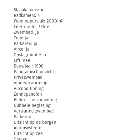
Slaapkamers
4
Badkamers
4
Woonoppervlak
2000m²
Leefruimte
331m²
Zwembad
ja
Tuin
ja
Parkeren
ja
Airco
ja
Opslagruimte
ja
Lift
nee
Bouwjaar
1990
Panoramisch uitzicht
Privézwembad
Vloerverwarming
Airconditioning
Zonnepanelen
Elektrische zonwering
Dubbele beglazing
Verwarmd zwembad
Parkeren
Uitzicht op de bergen
Alarmsysteem
Uitzicht op zee
Garage