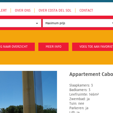
LERT
OVER ONS
OVER COSTA DEL SOL
CONTACT
G NAAR OVERZICHT
MEER INFO
VOEG TOE AAN FAVORIE
Appartement Cabop
Slaapkamers
3
Badkamers
3
Leefruimte
146m²
Zwembad
ja
Tuin
nee
Parkeren
ja
Lift
ja