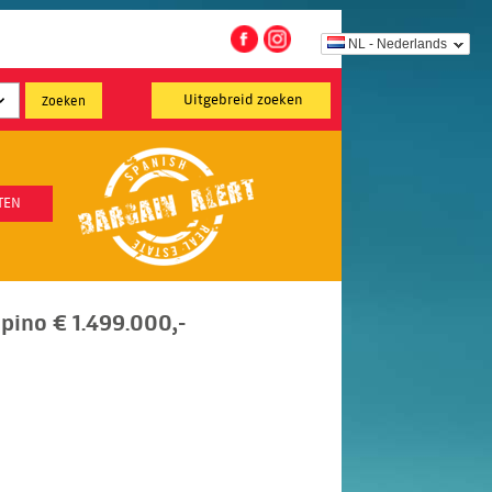
NL - Nederlands
Uitgebreid zoeken
TEN
ino € 1.499.000,-