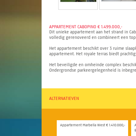
APPARTEMENT CABOPINO € 1.499.000,-
Dit unieke appartement aan het strand in Ca
volledig gerenoveerd en combineert een top
Het appartement beschikt over 3 ruime slaa
appartement. Het royale terras biedt prachti
Het beveiligde en omheinde complex beschikt
Ondergrondse parkeergelegenheid is inbegrep
ALTERNATIEVEN
Appartement Marbella West € 1.410.000,-