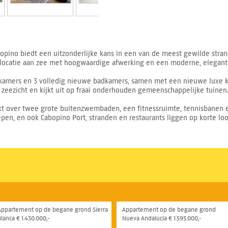
bopino biedt een uitzonderlijke kans in een van de meest gewilde stra
locatie aan zee met hoogwaardige afwerking en een moderne, elegante 
pkamers en 3 volledig nieuwe badkamers, samen met een nieuwe luxe 
g zeezicht en kijkt uit op fraai onderhouden gemeenschappelijke tuinen
 over twee grote buitenzwembaden, een fitnessruimte, tennisbanen en
en, en ook Cabopino Port, stranden en restaurants liggen op korte loo
Appartement op de begane grond Sierra
Appartement op de begane grond
Blanca € 1.430.000,-
Nueva Andalucía € 1.595.000,-