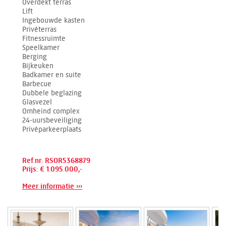
Overdekt terras
Lift
Ingebouwde kasten
Privéterras
Fitnessruimte
Speelkamer
Berging
Bijkeuken
Badkamer en suite
Barbecue
Dubbele beglazing
Glasvezel
Omheind complex
24-uursbeveiliging
Privéparkeerplaats
Ref.nr: RSOR5368879
Prijs: € 1.095.000,-
Meer informatie ›››