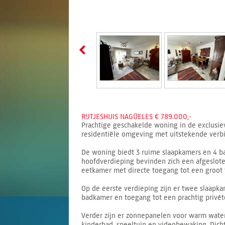
RIJTJESHUIS NAGÜELES € 789.000,-
Prachtige geschakelde woning in de exclusiev
residentiële omgeving met uitstekende verbi
De woning biedt 3 ruime slaapkamers en 4 ba
hoofdverdieping bevinden zich een afgeslote
eetkamer met directe toegang tot een groot t
Op de eerste verdieping zijn er twee slaapk
badkamer en toegang tot een prachtig privéte
Verder zijn er zonnepanelen voor warm wate
kinderbad, speeltuin en videobewaking. Dicht 