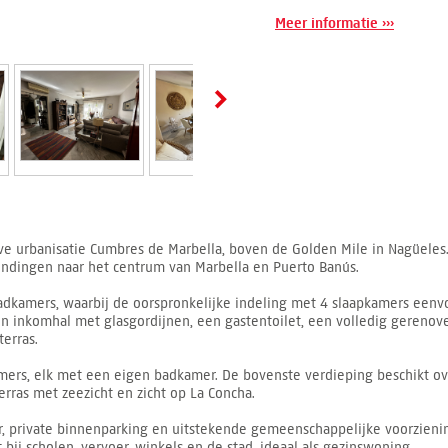
Meer informatie ›››
e urbanisatie Cumbres de Marbella, boven de Golden Mile in Nagüeles. 
ndingen naar het centrum van Marbella en Puerto Banús.
dkamers, waarbij de oorspronkelijke indeling met 4 slaapkamers eenv
n inkomhal met glasgordijnen, een gastentoilet, een volledig gereno
erras.
amers, elk met een eigen badkamer. De bovenste verdieping beschikt o
rras met zeezicht en zicht op La Concha.
r, private binnenparking en uitstekende gemeenschappelijke voorzien
bij scholen, vervoer, winkels en de stad, ideaal als gezinswoning.