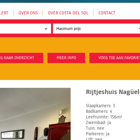
LERT
OVER ONS
OVER COSTA DEL SOL
CONTACT
G NAAR OVERZICHT
MEER INFO
VOEG TOE AAN FAVORIE
Rijtjeshuis Nagüel
Slaapkamers
3
Badkamers
4
Leefruimte
156m²
Zwembad
ja
Tuin
nee
Parkeren
ja
Lift
nee