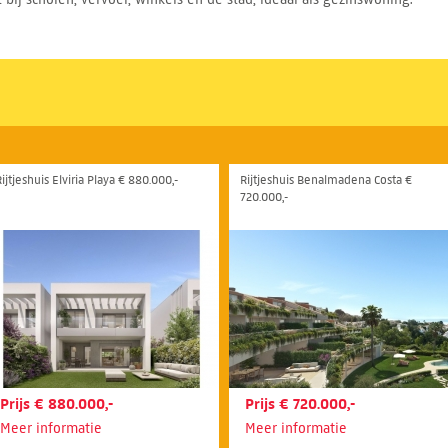
ijtjeshuis Elviria Playa € 880.000,-
Rijtjeshuis Benalmadena Costa €
720.000,-
Prijs € 880.000,-
Prijs € 720.000,-
Meer informatie
Meer informatie