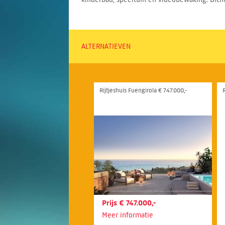
ALTERNATIEVEN
Rijtjeshuis Fuengirola € 747.000,-
R
Prijs € 747.000,-
Meer informatie