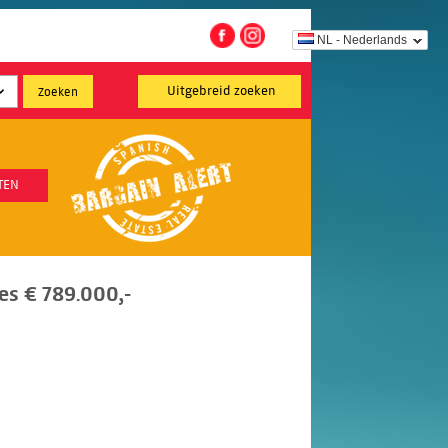
NL - Nederlands
Uitgebreid zoeken
TEN
es € 789.000,-