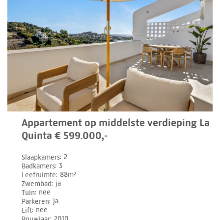
Appartement op middelste verdieping La
Quinta € 599.000,-
Slaapkamers
2
Badkamers
3
Leefruimte
88m²
Zwembad
ja
Tuin
nee
Parkeren
ja
Lift
nee
Bouwjaar
2010