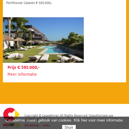
Penthouse Casares € 595.000,-
Prijs € 595.000,-
Meer informatie
Copyright © Casadelmar. All Rights Reserved. Unauthorized use
prohibited.
Casadelmar maakt gebruik van cookies. Klik hier voor meer informatie.
Disclaimer
|
Links
Sluit