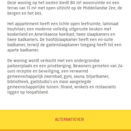
Deze woning op het oosten biedt 80 m² woonruimte en een
terras van 13 m² met open uitzicht op de Middellandse Zee, de
bergen en het bos.
Het appartement heeft een lichte open leefruimte, laminaat
houtvloer, een moderne volledig uitgeruste keuken met
kookeiland en Amerikaanse koelkast, twee slaapkamers en
twee badkamers. De hoofdslaapkamer heeft een en-suite
badkamer, terwijl de gastenslaapkamer toegang heeft tot een
aparte badkamer.
De woning wordt verkocht met een ondergrondse
parkeerplaats en een privéberging. Bewoners genieten van 24-
uurs receptie en beveiliging, een verwarmd
gemeenschappelijk zwembad, gym, sauna, biljartkamer,
bibliotheek, gaststudio’s en mooi aangelegde
gemeenschappelijke tuinen. Strand, winkels en restaurants
liggen op loopafstand.
ALTERNATIEVEN