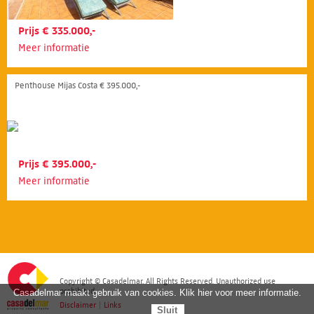
Prijs € 335.000,-
Meer informatie
Penthouse Mijas Costa € 395.000,-
Prijs € 395.000,-
Meer informatie
Copyright © Casadelmar. All Rights Reserved. Unauthorized use
prohibited.
Casadelmar maakt gebruik van cookies. Klik hier voor meer informatie.
Disclaimer
|
Links
Sluit