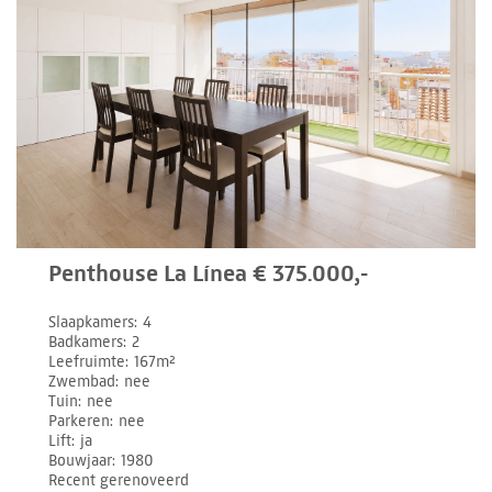
Penthouse La Línea € 375.000,-
Slaapkamers
4
Badkamers
2
Leefruimte
167m²
Zwembad
nee
Tuin
nee
Parkeren
nee
Lift
ja
Bouwjaar
1980
Recent gerenoveerd