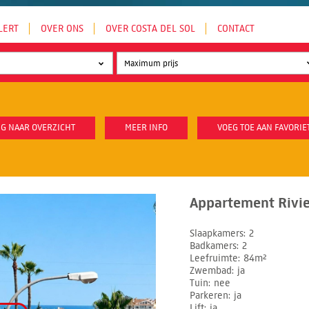
LERT
OVER ONS
OVER COSTA DEL SOL
CONTACT
G NAAR OVERZICHT
MEER INFO
VOEG TOE AAN FAVORIE
Appartement Rivie
Slaapkamers
2
Badkamers
2
Leefruimte
84m²
Zwembad
ja
Tuin
nee
Parkeren
ja
Lift
ja