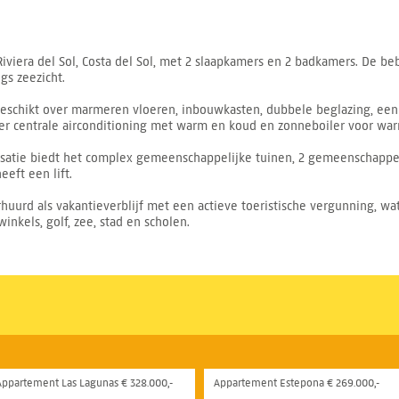
iviera del Sol, Costa del Sol, met 2 slaapkamers en 2 badkamers. De 
gs zeezicht.
beschikt over marmeren vloeren, inbouwkasten, dubbele beglazing, ee
 er centrale airconditioning met warm en koud en zonneboiler voor wa
nisatie biedt het complex gemeenschappelijke tuinen, 2 gemeenschap
eft een lift.
urd als vakantieverblijf met een actieve toeristische vergunning, wat
winkels, golf, zee, stad en scholen.
Appartement Las Lagunas € 328.000,-
Appartement Estepona € 269.000,-