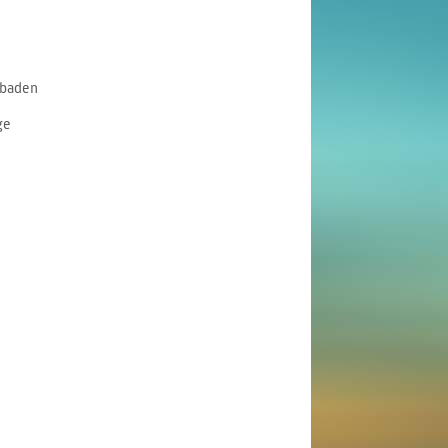
mbaden
ge