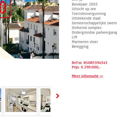
Bouwjaar
2003
Uitzicht op zee
Toeristenvergunning
Uitstekende staat
Gemeenschappelijke zwe
Omheind complex
Ondergrondse parkeergara
Lift
Marmeren vloer
Belegging
Ref.nr: RSOR5394343
Prijs: € 299.000,-
Meer informatie ›››