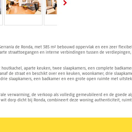
 Serranía de Ronda, met 385 m² bebouwd oppervlak en een zeer flexibel
rte straattoegangen en interne verbindingen tussen de verdiepingen, wa
outkachel, aparte keuken, twee slaapkamers, een complete badkamer,
anaf de straat en beschikt over een keuken, woonkamer, drie slaapkam
t drie slaapkamers, een badkamer en een grote open ruimte met uitste
rale verwarming, de verkoop als volledig gemeubileerd en de goede a
wit dorp dicht bij Ronda, combineert deze woning authenticiteit, ruimt