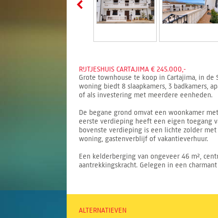
RIJTJESHUIS CARTAJIMA € 245.000,-
Grote townhouse te koop in Cartajima, in de
woning biedt 8 slaapkamers, 3 badkamers, apa
of als investering met meerdere eenheden.
De begane grond omvat een woonkamer met h
eerste verdieping heeft een eigen toegang v
bovenste verdieping is een lichte zolder me
woning, gastenverblijf of vakantieverhuur.
Een kelderberging van ongeveer 46 m², cent
aantrekkingskracht. Gelegen in een charmant 
ALTERNATIEVEN