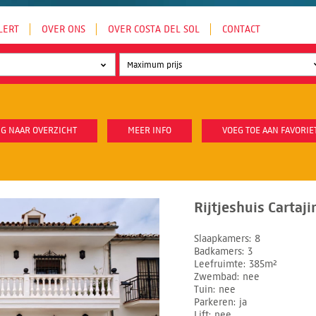
LERT
OVER ONS
OVER COSTA DEL SOL
CONTACT
G NAAR OVERZICHT
MEER INFO
VOEG TOE AAN FAVORIE
Rijtjeshuis Cartaj
Slaapkamers
8
Badkamers
3
Leefruimte
385m²
Zwembad
nee
Tuin
nee
Parkeren
ja
Lift
nee