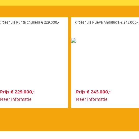
Rijtjeshuis Punta Chullera € 229.000,-
Rijtjeshuis Nueva Andalucía € 245.000,-
Prijs € 229.000,-
Prijs € 245.000,-
Meer informatie
Meer informatie