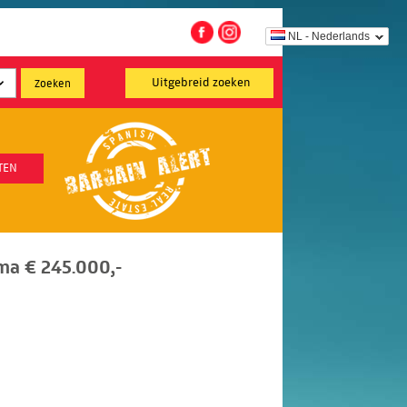
NL - Nederlands
Uitgebreid zoeken
TEN
ima € 245.000,-