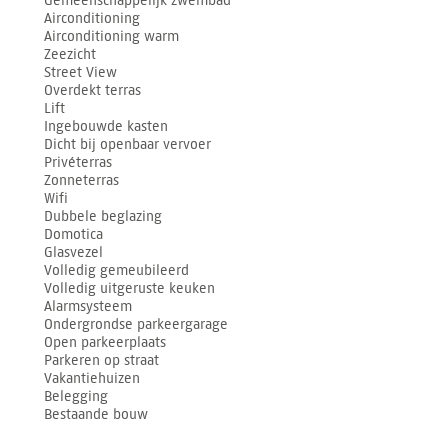
Gemeenschappelijk zwembad
Airconditioning
Airconditioning warm
Zeezicht
Street View
Overdekt terras
Lift
Ingebouwde kasten
Dicht bij openbaar vervoer
Privéterras
Zonneterras
Wifi
Dubbele beglazing
Domotica
Glasvezel
Volledig gemeubileerd
Volledig uitgeruste keuken
Alarmsysteem
Ondergrondse parkeergarage
Open parkeerplaats
Parkeren op straat
Vakantiehuizen
Belegging
Bestaande bouw