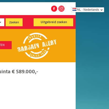
NL - Nederlands
Uitgebreid zoeken
TEN
inta € 589.000,-