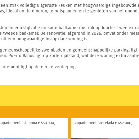
 een strak volledig uitgeruste keuken met hoogwaardige ingebouwde B
s, ideaal om te dineren, te ontspannen en te genieten van het ononde
en en een stijlvolle en-suite badkamer met inloopdouche. Twee extra s
e tweede badkamer. De renovatie, afgerond in 2026, omvat onder meer 
r dit een hoogwaardige instapklare woning is.
gemeenschappelijke zwembaden en gemeenschappelijke parking, ligt he
en. Puerto Banús ligt op korte rijafstand, wat deze woning extra aantre
partement ligt op de eerste verdieping.
Appartement Estepona € 550.000,-
Appartement Cancelada € 492.000,-