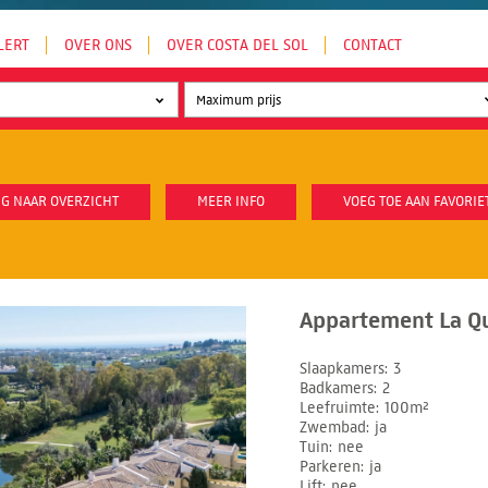
LERT
OVER ONS
OVER COSTA DEL SOL
CONTACT
G NAAR OVERZICHT
MEER INFO
VOEG TOE AAN FAVORIE
Appartement La Qu
Slaapkamers
3
Badkamers
2
Leefruimte
100m²
Zwembad
ja
Tuin
nee
Parkeren
ja
Lift
nee