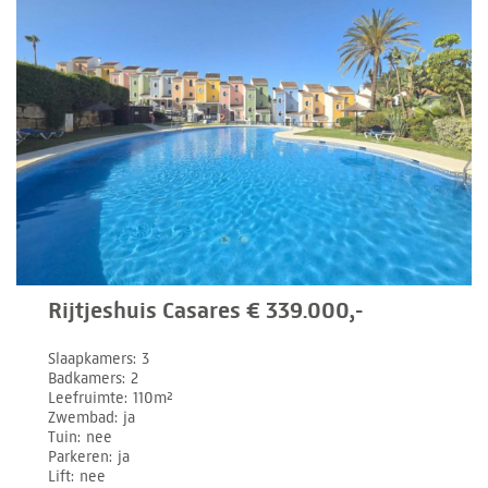
Rijtjeshuis Casares € 339.000,-
Slaapkamers
3
Badkamers
2
Leefruimte
110m²
Zwembad
ja
Tuin
nee
Parkeren
ja
Lift
nee