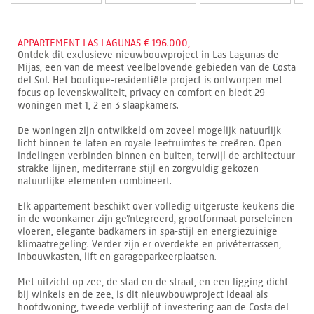
APPARTEMENT LAS LAGUNAS € 196.000,-
Ontdek dit exclusieve nieuwbouwproject in Las Lagunas de
Mijas, een van de meest veelbelovende gebieden van de Costa
del Sol. Het boutique-residentiële project is ontworpen met
focus op levenskwaliteit, privacy en comfort en biedt 29
woningen met 1, 2 en 3 slaapkamers.
De woningen zijn ontwikkeld om zoveel mogelijk natuurlijk
licht binnen te laten en royale leefruimtes te creëren. Open
indelingen verbinden binnen en buiten, terwijl de architectuur
strakke lijnen, mediterrane stijl en zorgvuldig gekozen
natuurlijke elementen combineert.
Elk appartement beschikt over volledig uitgeruste keukens die
in de woonkamer zijn geïntegreerd, grootformaat porseleinen
vloeren, elegante badkamers in spa-stijl en energiezuinige
klimaatregeling. Verder zijn er overdekte en privéterrassen,
inbouwkasten, lift en garageparkeerplaatsen.
Met uitzicht op zee, de stad en de straat, en een ligging dicht
bij winkels en de zee, is dit nieuwbouwproject ideaal als
hoofdwoning, tweede verblijf of investering aan de Costa del