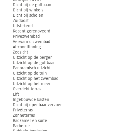
Dicht bij de golfbaan
Dicht bij winkels
Dicht bij scholen
Zuidoost
Uitstekend
Recent gerenoveerd
Privézwembad
Verwarmd zwembad
Airconditioning
Zeezicht
Uitzicht op de bergen
Uitzicht op de golfbaan
Panoramisch uitzicht
Uitzicht op de tuin
Uitzicht op het zwembad
Uitzicht op het meer
Overdekt terras
Lift
Ingebouwde kasten
Dicht bij openbaar vervoer
Privéterras
Zonneterras
Badkamer en suite
Barbecue
Dubbele beglazing