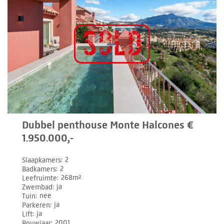
Dubbel penthouse Monte Halcones €
1.950.000,-
Slaapkamers
2
Badkamers
2
Leefruimte
268m²
Zwembad
ja
Tuin
nee
Parkeren
ja
Lift
ja
Bouwjaar
2001