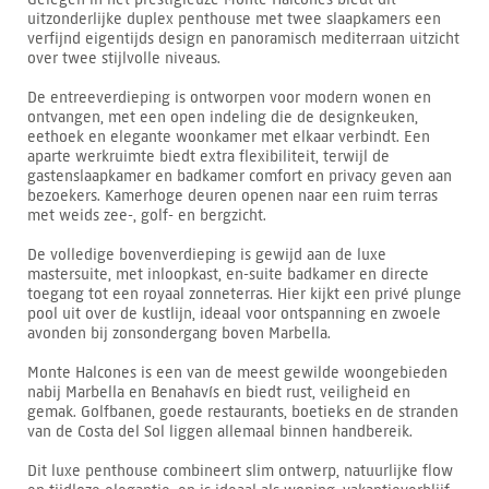
uitzonderlijke duplex penthouse met twee slaapkamers een
verfijnd eigentijds design en panoramisch mediterraan uitzicht
over twee stijlvolle niveaus.
De entreeverdieping is ontworpen voor modern wonen en
ontvangen, met een open indeling die de designkeuken,
eethoek en elegante woonkamer met elkaar verbindt. Een
aparte werkruimte biedt extra flexibiliteit, terwijl de
gastenslaapkamer en badkamer comfort en privacy geven aan
bezoekers. Kamerhoge deuren openen naar een ruim terras
met weids zee-, golf- en bergzicht.
De volledige bovenverdieping is gewijd aan de luxe
mastersuite, met inloopkast, en-suite badkamer en directe
toegang tot een royaal zonneterras. Hier kijkt een privé plunge
pool uit over de kustlijn, ideaal voor ontspanning en zwoele
avonden bij zonsondergang boven Marbella.
Monte Halcones is een van de meest gewilde woongebieden
nabij Marbella en Benahavís en biedt rust, veiligheid en
gemak. Golfbanen, goede restaurants, boetieks en de stranden
van de Costa del Sol liggen allemaal binnen handbereik.
Dit luxe penthouse combineert slim ontwerp, natuurlijke flow