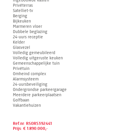
Privéterras
Satelliet-tv
Berging
Bijkeuken
Marmeren vloer
Dubbele beglazing
24-uurs receptie
Kelder
Glasvezel
Volledig gemeubileerd
Volledig uitgeruste keuken
Gemeenschappelijke tuin
Privétuin
Omheind complex
Alarmsysteem
24-uursbeveiliging
Ondergrondse parkeergarage
Meerdere parkeerplaatsen
Golfbaan
Vakantiehuizen
Ref.nr: RSOR5392441
Prijs: € 1.890.000,-