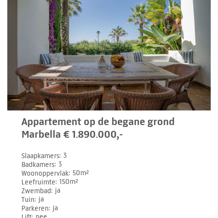
Appartement op de begane grond
Marbella € 1.890.000,-
Slaapkamers
3
Badkamers
3
Woonoppervlak
50m²
Leefruimte
150m²
Zwembad
ja
Tuin
ja
Parkeren
ja
Lift
nee