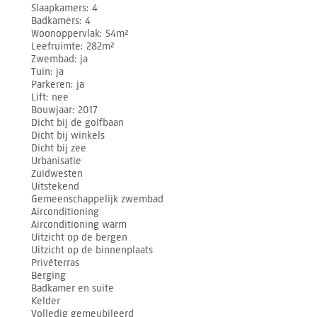
Slaapkamers
4
Badkamers
4
Woonoppervlak
54m²
Leefruimte
282m²
Zwembad
ja
Tuin
ja
Parkeren
ja
Lift
nee
Bouwjaar
2017
Dicht bij de golfbaan
Dicht bij winkels
Dicht bij zee
Urbanisatie
Zuidwesten
Uitstekend
Gemeenschappelijk zwembad
Airconditioning
Airconditioning warm
Uitzicht op de bergen
Uitzicht op de binnenplaats
Privéterras
Berging
Badkamer en suite
Kelder
Volledig gemeubileerd