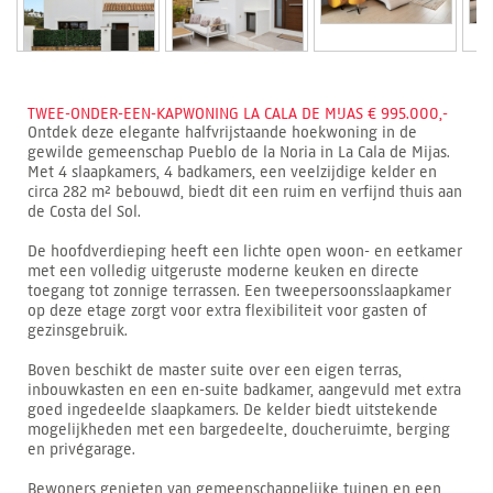
TWEE-ONDER-EEN-KAPWONING LA CALA DE MIJAS € 995.000,-
Ontdek deze elegante halfvrijstaande hoekwoning in de
gewilde gemeenschap Pueblo de la Noria in La Cala de Mijas.
Met 4 slaapkamers, 4 badkamers, een veelzijdige kelder en
circa 282 m² bebouwd, biedt dit een ruim en verfijnd thuis aan
de Costa del Sol.
De hoofdverdieping heeft een lichte open woon- en eetkamer
met een volledig uitgeruste moderne keuken en directe
toegang tot zonnige terrassen. Een tweepersoonsslaapkamer
op deze etage zorgt voor extra flexibiliteit voor gasten of
gezinsgebruik.
Boven beschikt de master suite over een eigen terras,
inbouwkasten en een en-suite badkamer, aangevuld met extra
goed ingedeelde slaapkamers. De kelder biedt uitstekende
mogelijkheden met een bargedeelte, doucheruimte, berging
en privégarage.
Bewoners genieten van gemeenschappelijke tuinen en een