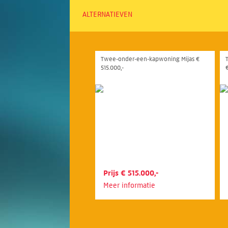
ALTERNATIEVEN
Twee-onder-een-kapwoning Mijas €
515.000,-
Prijs € 515.000,-
Meer informatie