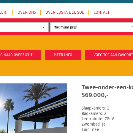
LERT
OVER ONS
OVER COSTA DEL SOL
CONTACT
G NAAR OVERZICHT
MEER INFO
VOEG TOE AAN FAVORIE
Twee-onder-een-k
569.000,-
Slaapkamers
2
Badkamers
2
Leefruimte
78m²
Zwembad
ja
Tuin
nee