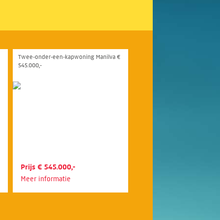
Twee-onder-een-kapwoning Manilva €
545.000,-
Prijs € 545.000,-
Meer informatie