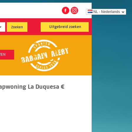
NL - Nederlands
Uitgebreid zoeken
TEN
apwoning La Duquesa €