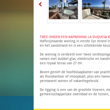
TWEE-ONDER-EEN-KAPWONING LA DUQUESA € 
Halfvrijstaande woning in eerste lijn strand
en het zandstrand en is een uitstekende keu
De woning is verdeeld over twee verdieping
ramen met dubbel glas, elektrische en hand
een royaal terras van 27 m².
Boven geniet de hoofdslaapkamer van prachti
als thuiskantoor of inloopkast, plus een twe
permanent wonen of vakantiegebruik.
De ligging is een van de grootste troeven, me
gemeenschappelijke zwembad en de tuinen, en