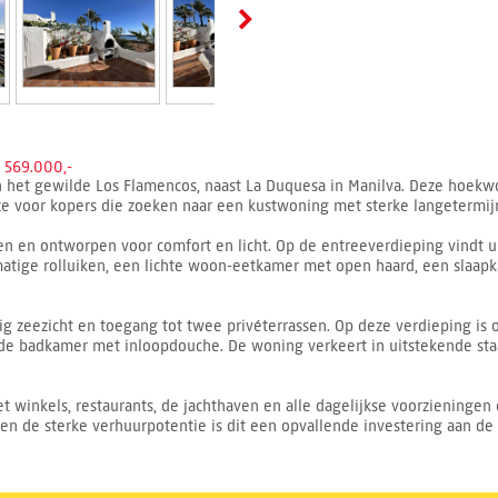
569.000,-
 in het gewilde Los Flamencos, naast La Duquesa in Manilva. Deze hoekw
ze voor kopers die zoeken naar een kustwoning met sterke langetermi
en en ontworpen voor comfort en licht. Op de entreeverdieping vindt 
matige rolluiken, een lichte woon-eetkamer met open haard, een slaa
g zeezicht en toegang tot twee privéterrassen. Op deze verdieping is 
ede badkamer met inloopdouche. De woning verkeert in uitstekende staa
t winkels, restaurants, de jachthaven en alle dagelijkse voorzieningen 
 de sterke verhuurpotentie is dit een opvallende investering aan de C