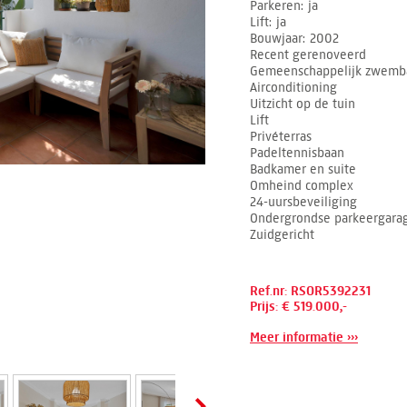
Parkeren
ja
Lift
ja
Bouwjaar
2002
Recent gerenoveerd
Gemeenschappelijk zwemb
Airconditioning
Uitzicht op de tuin
Lift
Privéterras
Padeltennisbaan
Badkamer en suite
Omheind complex
24-uursbeveiliging
Ondergrondse parkeergara
Zuidgericht
Ref.nr: RSOR5392231
Prijs: € 519.000,-
Meer informatie ›››