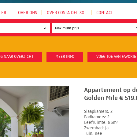
LERT
OVER ONS
OVER COSTA DEL SOL
CONTACT
G NAAR OVERZICHT
MEER INFO
VOEG TOE AAN FAVORIE
Appartement op d
Golden Mile € 519.
Slaapkamers
2
Badkamers
2
Leefruimte
86m²
Zwembad
ja
Tuin
nee