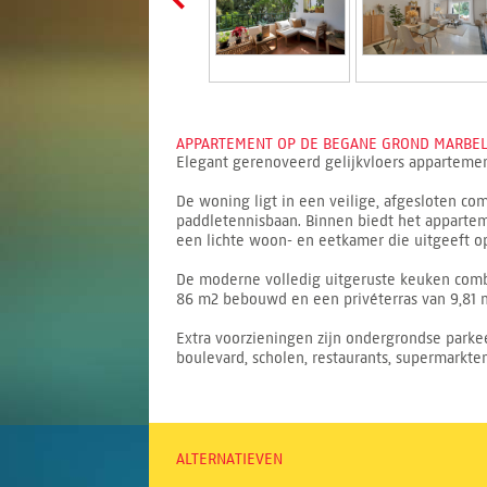
APPARTEMENT OP DE BEGANE GROND MARBELL
Elegant gerenoveerd gelijkvloers appartement
De woning ligt in een veilige, afgesloten 
paddletennisbaan. Binnen biedt het apparte
een lichte woon- en eetkamer die uitgeeft op
De moderne volledig uitgeruste keuken combin
86 m2 bebouwd en een privéterras van 9,81 
Extra voorzieningen zijn ondergrondse parkee
boulevard, scholen, restaurants, supermarkten
ALTERNATIEVEN