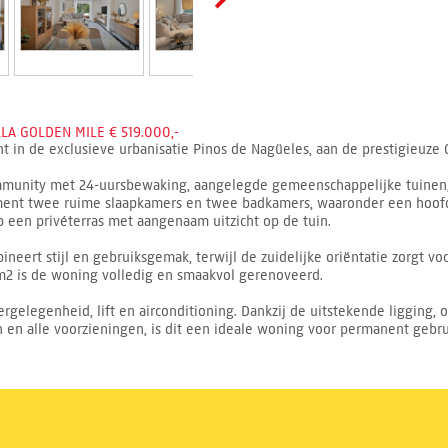
A GOLDEN MILE € 519.000,-
 in de exclusieve urbanisatie Pinos de Nagüeles, aan de prestigieuze 
community met 24-uursbewaking, aangelegde gemeenschappelijke tuine
ment twee ruime slaapkamers en twee badkamers, waaronder een hoof
 een privéterras met aangenaam uitzicht op de tuin.
eert stijl en gebruiksgemak, terwijl de zuidelijke oriëntatie zorgt voo
m2 is de woning volledig en smaakvol gerenoveerd.
rgelegenheid, lift en airconditioning. Dankzij de uitstekende ligging, 
 en alle voorzieningen, is dit een ideale woning voor permanent gebruik,