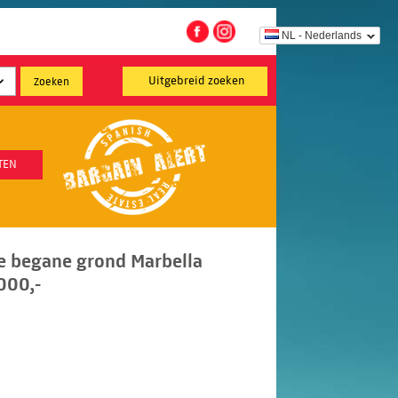
NL - Nederlands
Uitgebreid zoeken
TEN
e begane grond Marbella
000,-