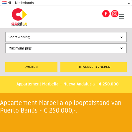
NL - Nederlands
Soort woning
UITGEBREID ZOEKEN
Appartement Marbella – Nueva Andalucia - € 250.000
Appartement Marbella op looptafstand van
Puerto Banús - € 250.000,-.