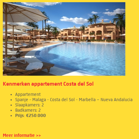
Kenmerken appartement Costa del Sol
Appartement
Spanje - Malaga - Costa del Sol - Marbella – Nueva Andalucia
Slaapkamers: 2
Badkamers: 2
Prijs: €250.000
Meer informatie >>