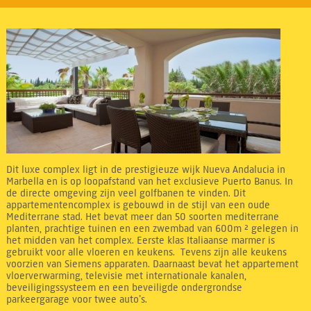
Dit luxe complex ligt in de prestigieuze wijk Nueva Andalucia in
Marbella en is op loopafstand van het exclusieve Puerto Banus. In
de directe omgeving zijn veel golfbanen te vinden. Dit
appartementencomplex is gebouwd in de stijl van een oude
Mediterrane stad. Het bevat meer dan 50 soorten mediterrane
planten, prachtige tuinen en een zwembad van 600m ² gelegen in
het midden van het complex. Eerste klas Italiaanse marmer is
gebruikt voor alle vloeren en keukens. Tevens zijn alle keukens
voorzien van Siemens apparaten. Daarnaast bevat het appartement
vloerverwarming, televisie met internationale kanalen,
beveiligingssysteem en een beveiligde ondergrondse
parkeergarage voor twee auto’s.