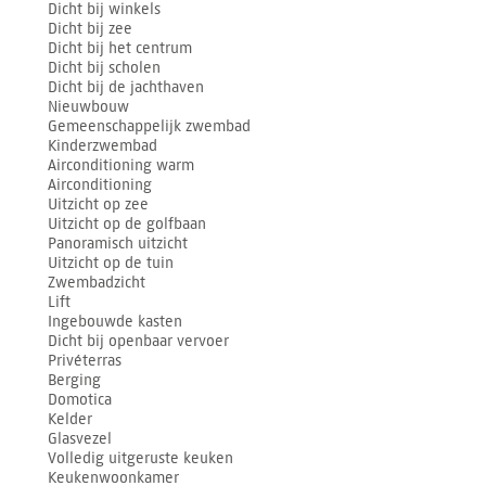
Dicht bij winkels
Dicht bij zee
Dicht bij het centrum
Dicht bij scholen
Dicht bij de jachthaven
Nieuwbouw
Gemeenschappelijk zwembad
Kinderzwembad
Airconditioning warm
Airconditioning
Uitzicht op zee
Uitzicht op de golfbaan
Panoramisch uitzicht
Uitzicht op de tuin
Zwembadzicht
Lift
Ingebouwde kasten
Dicht bij openbaar vervoer
Privéterras
Berging
Domotica
Kelder
Glasvezel
Volledig uitgeruste keuken
Keukenwoonkamer