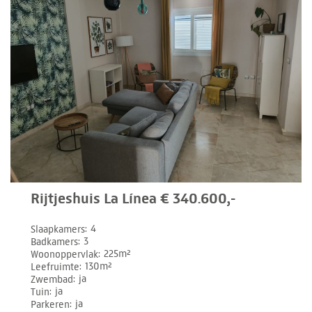
Rijtjeshuis La Línea € 340.600,-
Slaapkamers
4
Badkamers
3
Woonoppervlak
225m²
Leefruimte
130m²
Zwembad
ja
Tuin
ja
Parkeren
ja