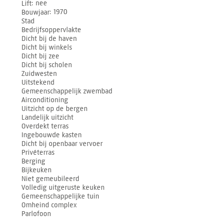
Lift
nee
Bouwjaar
1970
Stad
Bedrijfsoppervlakte
Dicht bij de haven
Dicht bij winkels
Dicht bij zee
Dicht bij scholen
Zuidwesten
Uitstekend
Gemeenschappelijk zwembad
Airconditioning
Uitzicht op de bergen
Landelijk uitzicht
Overdekt terras
Ingebouwde kasten
Dicht bij openbaar vervoer
Privéterras
Berging
Bijkeuken
Niet gemeubileerd
Volledig uitgeruste keuken
Gemeenschappelijke tuin
Omheind complex
Parlofoon