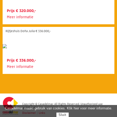
Prijs € 320.000,-
Meer informatie
Rijtjeshuis Doña Julia € 336.000,-
Prijs € 336.000,-
Meer informatie
Copyright © Casadelmar. All Rights Reserved. Unauthorized use
prohibited.
Casadelmar maakt gebruik van cookies. Klik hier voor meer informatie.
Disclaimer
|
Links
Sluit