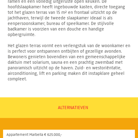
ramen en een volledig uitgeruste open keuken. De
hoofdslaapkamer heeft ingebouwde kasten, directe toegang
tot het glazen terras van 15 m² en frontaal uitzicht op de
jachthaven, terwijl de tweede slaapkamer ideaal is als
eenpersoonskamer, bureau of speelkamer. De stijlvolle
badkamer is voorzien van een douche en handige
opbergruimte.
Het glazen terras vormt een verlengstuk van de woonkamer en
is perfect voor ontspannen ontbijten of gezellige avonden.
Bewoners genieten bovendien van een gemeenschappelijke
daktuin met solarium, sauna en een prachtig zwembad met
panoramisch uitzicht op de haven. Zuid- en westoriëntatie,
airconditioning, lift en parking maken dit instapklare geheel
compleet.
ALTERNATIEVEN
Appartement Marbella € 625.000,-