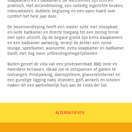
slaapkamers en 3 badkamers. De leefruimtes zijn licht en
praktisch, met airconditioning, een volledig ingerichte keuken,
inbouwkasten, dubbele beglazing en een open haard voor
comfort het hele jaar door.
De bovenverdieping heeft een master suite met inloopkast,
en-suite badkamer en directe toegang tot een zonnig terras
met open uitzicht. Op de begane grond zijn extra slaapkamers
en een badkamer aanwezig, terwijl de kelder een ruime
lounge, speelkamer, wasruimte, extra slaapkamer en badkamer
biedt, met nog meer uitbreidingsmogelijkheden.
Buiten geniet de villa van een privézwembad, BBQ-zone en
meerdere terrassen, ideaal om te ontspannen of gasten te
ontvangen. Privéparking, alarmsysteem, glasvezelinternet en
een gunstige ligging nabij stranden, golf, winkels en scholen
maken dit een aantrekkelijk huis aan de Costa del Sol.
ALTERNATIEVEN