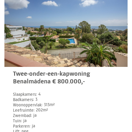
Twee-onder-een-kapwoning
Benalmádena € 800.000,-
Slaapkamers
4
Badkamers
3
Woonoppervlak
313m²
Leefruimte
202m²
Zwembad
ja
Tuin
ja
Parkeren
ja
Lift
nee