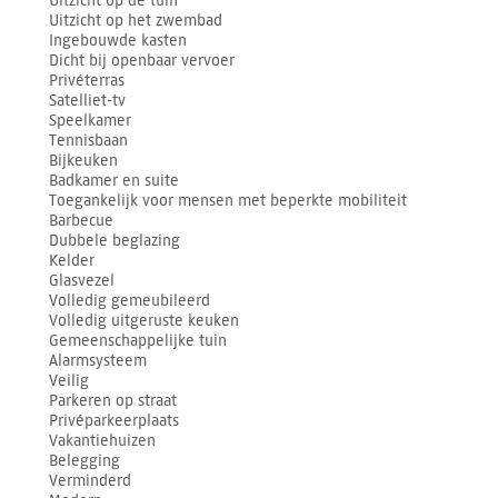
Uitzicht op het zwembad
Ingebouwde kasten
Dicht bij openbaar vervoer
Privéterras
Satelliet-tv
Speelkamer
Tennisbaan
Bijkeuken
Badkamer en suite
Toegankelijk voor mensen met beperkte mobiliteit
Barbecue
Dubbele beglazing
Kelder
Glasvezel
Volledig gemeubileerd
Volledig uitgeruste keuken
Gemeenschappelijke tuin
Alarmsysteem
Veilig
Parkeren op straat
Privéparkeerplaats
Vakantiehuizen
Belegging
Verminderd