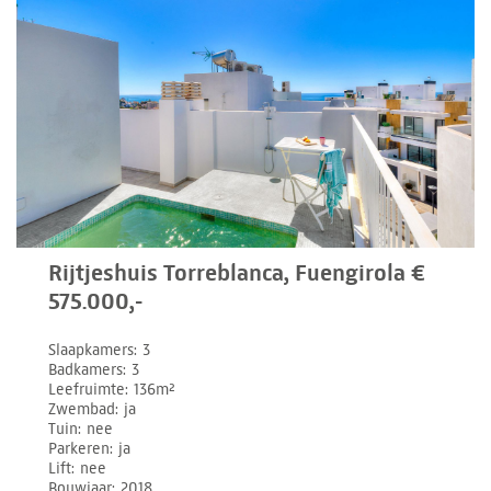
Rijtjeshuis Torreblanca, Fuengirola €
575.000,-
Slaapkamers
3
Badkamers
3
Leefruimte
136m²
Zwembad
ja
Tuin
nee
Parkeren
ja
Lift
nee
Bouwjaar
2018