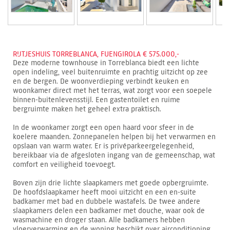
RIJTJESHUIS TORREBLANCA, FUENGIROLA € 575.000,-
Deze moderne townhouse in Torreblanca biedt een lichte
open indeling, veel buitenruimte en prachtig uitzicht op zee
en de bergen. De woonverdieping verbindt keuken en
woonkamer direct met het terras, wat zorgt voor een soepele
binnen-buitenlevensstijl. Een gastentoilet en ruime
bergruimte maken het geheel extra praktisch.
In de woonkamer zorgt een open haard voor sfeer in de
koelere maanden. Zonnepanelen helpen bij het verwarmen en
opslaan van warm water. Er is privéparkeergelegenheid,
bereikbaar via de afgesloten ingang van de gemeenschap, wat
comfort en veiligheid toevoegt.
Boven zijn drie lichte slaapkamers met goede opbergruimte.
De hoofdslaapkamer heeft mooi uitzicht en een en-suite
badkamer met bad en dubbele wastafels. De twee andere
slaapkamers delen een badkamer met douche, waar ook de
wasmachine en droger staan. Alle badkamers hebben
vloerverwarming en de woning beschikt over airconditioning